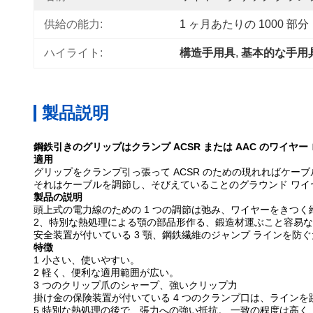
供給の能力:
1 ヶ月あたりの 1000 部分
ハイライト:
構造手用具
, 
基本的な手用
製品説明
鋼鉄引きのグリップはクランプ ACSR または AAC のワイヤ
適用
グリップをクランプ引っ張って ACSR のための現れればケーブ
それはケーブルを調節し、そびえていることのグラウンド ワイ
製品の説明
頭上式の電力線のための 1 つの調節は弛み、ワイヤーをきつく
2、特別な熱処理による顎の部品形作る、鍛造材運ぶこと容易
安全装置が付いている 3 顎、鋼鉄繊維のジャンプ ラインを防
特徴
1 小さい、使いやすい。
2 軽く、便利な適用範囲が広い。
3 つのクリップ爪のシャープ、強いクリップ力
掛け金の保険装置が付いている 4 つのクランプ口は、ラインを
5 特別な熱処理の後で、張力への強い抵抗。 一致の程度は高