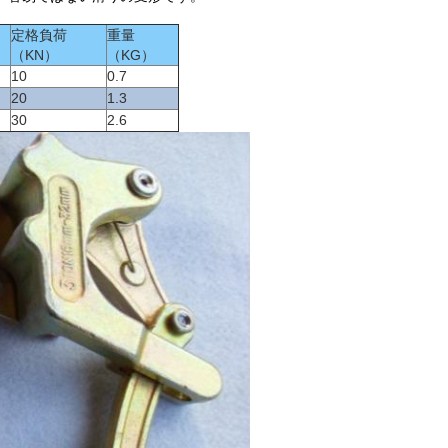
定格負荷
重量
（KN）
（KG）
10
0.7
20
1.3
30
2.6