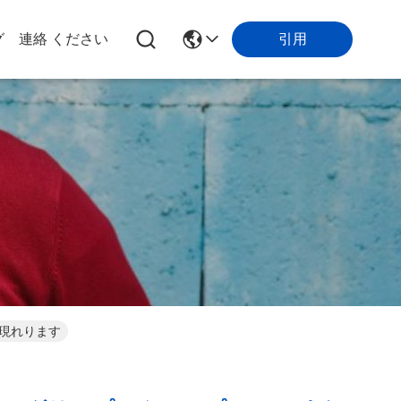
引用
グ
連絡 ください
の現れります