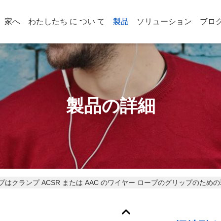
家へ
わたしたち に つい て
製品
ソリューション
ブロ
製品の詳細
はクランプ ACSR または AAC のワイヤー ロープのグリップのため