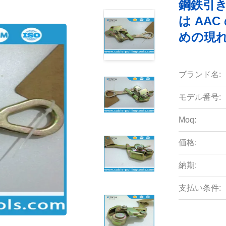
鋼鉄引き
は AA
めの現
ブランド名:
モデル番号:
Moq:
価格:
納期:
支払い条件: