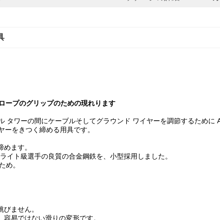
具
ー ロープのグリップのための現れります
ル タワーの間にケーブルそしてグラウンド ワイヤーを調節するために A
ヤーをきつく締める用具です。
締めます。
なライト級選手の良質の合金鋼鉄を、小型採用しました。
ぐため。
跳びません。
く、容易ではない滑りの変形です。