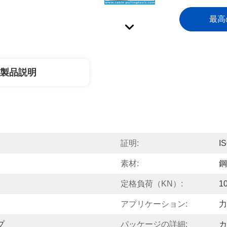
最高
製品説明
証明:
I
素材:
鋼
定格負荷（kN）:
1
アプリケーション:
力
プ
パッケージの詳細:
カ