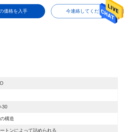
の価格を入手
今連絡してください
SO
0-30
の構造
ートンによって詰められる