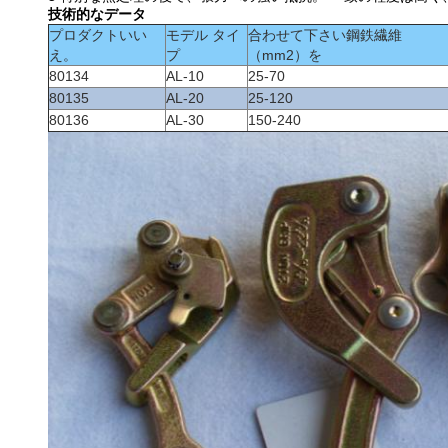
技術的なデータ
プロダクトいい
モデル タイ
合わせて下さい鋼鉄繊維
え。
プ
（mm2）を
80134
AL-10
25-70
80135
AL-20
25-120
80136
AL-30
150-240