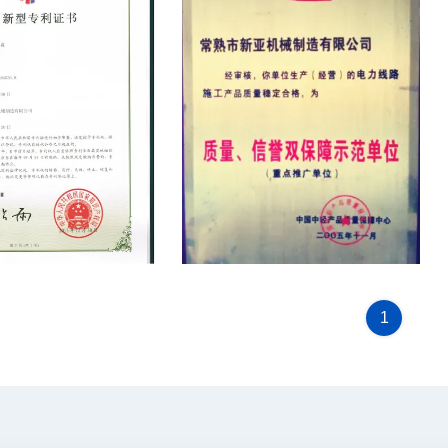
icate
CQGC
1