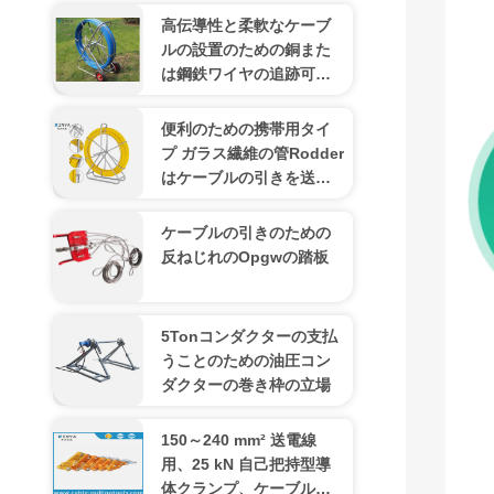
高伝導性と柔軟なケーブ
ルの設置のための銅また
は鋼鉄ワイヤの追跡可能
な管道ローダー
便利のための携帯用タイ
プ ガラス繊維の管Rodder
はケーブルの引きを送り
ます
ケーブルの引きのための
反ねじれのOpgwの踏板
5Tonコンダクターの支払
うことのための油圧コン
ダクターの巻き枠の立場
150～240 mm² 送電線
用、25 kN 自己把持型導
体クランプ、ケーブルを