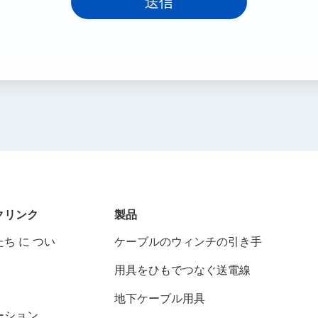
送信
クリンク
製品
ち に つい
ケーブルのウィンチの引き手
用具をひもでつなぐ送電線
地下ケーブル用具
ーション