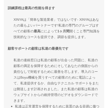
訓練課程は最高の性能を得ます
XINYAは「簡単な製造業者」ではないです- XINYAはあな
たの最もよいパートナーです!私達の専門のグループはす
べての顧客の
最高
にによって
1ヶ月間
開くこと専門知識を
技術的なコースを提供でき、調節を提供します。
顧客サポートの顧客は私達の最優先です
私達の連絡窓口は私達の顧客が出会った問題に、私達の
顧客の満足を保障するためにそしてあなたの側面からの
責任なしで対処するために最善を尽します。導入のコー
スはBoyu機械を買うすべての顧客のために電話によっ
て、私達提供するか、自由なテクニカル サポートをまた
は郵送します計画されました。また私達の顧客は私達の
ウェブサイトからの維持管理のビデオをダウンロードで
きます。
私達は正常運営を保障するために装置のある容易に傷つ