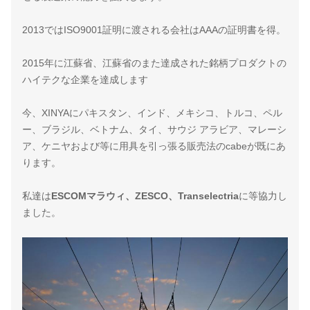
2013ではISO9001証明に渡される会社はAAAの証明書を得。
2015年に江蘇省、江蘇省のまた達成された銘柄プロダクトの
ハイテクな企業を達成します
今、XINYAにパキスタン、インド、メキシコ、トルコ、ペル
ー、ブラジル、ベトナム、タイ、サウジ アラビア、マレーシ
ア、ケニヤおよび等に用具を引っ張る販売法のcabeが既にあ
ります。
私達は
ESCOMマラウィ、ZESCO、Transelectria
に等協力し
ました。