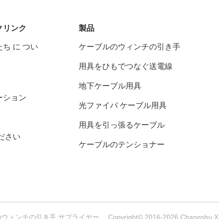
クリンク
製品
ち に つい
ケーブルのウィンチの引き手
用具をひもでつなぐ送電線
地下ケーブル用具
ーション
光ファイバ ケーブル用具
用具を引っ張るケーブル
ださい
ケーブルのテンショナー
の引き手 サプライヤー。 Copyright© 2016-2026 Changshu Xinya M