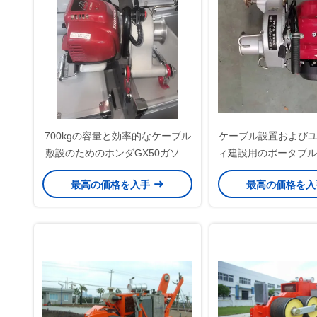
700kgの容量と効率的なケーブル
ケーブル設置および
敷設のためのホンダGX50ガソリ
ィ建設用のポータブル 
ンエンジンを持つポータブルケー
動力牽引ウイン
最高の価格を入手
最高の価格を
ブルフィッダー