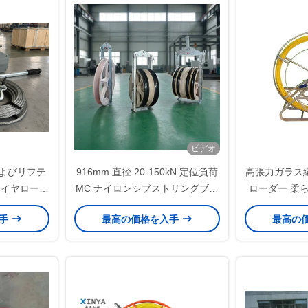
ビデオ
設およびリフテ
916mm 直径 20-150kN 定位負荷
高張力ガラス
ワイヤロープ
MC ナイロンシブストリングブロ
ローダー 柔
ル引き取りウ
ックと電源ラインの設置のための
っ張るための
入手
最高の価格を入手
最高の
ケーブル引くブロック