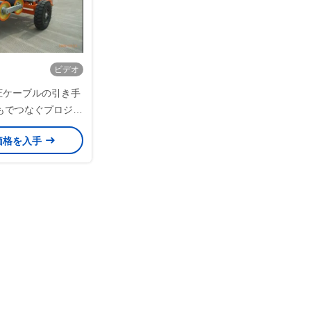
ビデオ
油圧ケーブルの引き手
もでつなぐプロジェ
っ張ることをケーブ
価格を入手
信して下さい