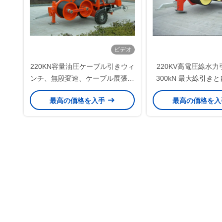
ビデオ
220KN容量油圧ケーブル引きウィ
220KV高電圧線水
ンチ、無段変速、ケーブル展張機
300kN 最大線引き
用自動過牽引保護
ープールの
最高の価格を入手
最高の価格を