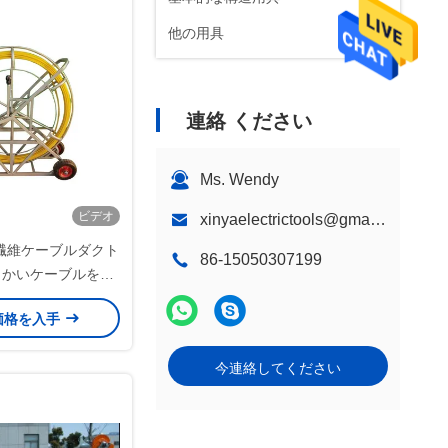
他の用具
連絡 ください
Ms. Wendy
ビデオ
xinyaelectrictools@gmail.com
繊維ケーブルダクト
86-15050307199
らかいケーブルを引
滑らかな保護コーテ
価格を入手
ィング
今連絡してください