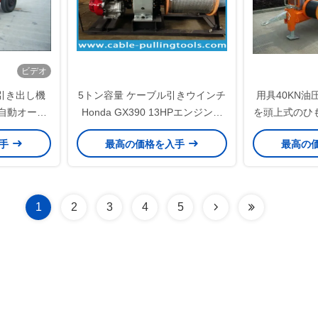
ビデオ
力引き出し機
5トン容量 ケーブル引きウインチ
用具40KN
と自動オーバ
Honda GX390 13HPエンジン搭
を頭上式のひ
保護
載 ヘビーデューティースチール
クトの間に引
入手
最高の価格を入手
最高の
フレーム
ルで通
1
2
3
4
5