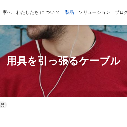
家へ
わたしたち に つい て
製品
ソリューション
ブロ
用具を引っ張るケーブル
製品