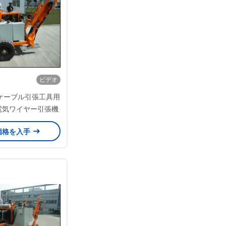
ビデオ
線ケーブル引張工具用
式電気ワイヤー引張機
価格を入手