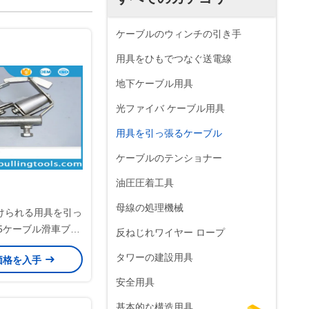
ケーブルのウィンチの引き手
用具をひもでつなぐ送電線
地下ケーブル用具
光ファイバ ケーブル用具
用具を引っ張るケーブル
ケーブルのテンショナー
油圧圧着工具
母線の処理機械
けられる用具を引っ
0.5ケーブル滑車ブロ
反ねじれワイヤー ロープ
もでつなぎます
タワーの建設用具
価格を入手
安全用具
基本的な構造用具