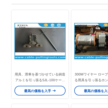
用具、滑車を基づかせている鋳造
300Mワイヤー ロー
アルミを引っ張るSJL-100ケーブ
る用具を引っ張るホ
ル
ンジンの動力を与え
最高の価格を入手
最高の価格を
チ ケーブ