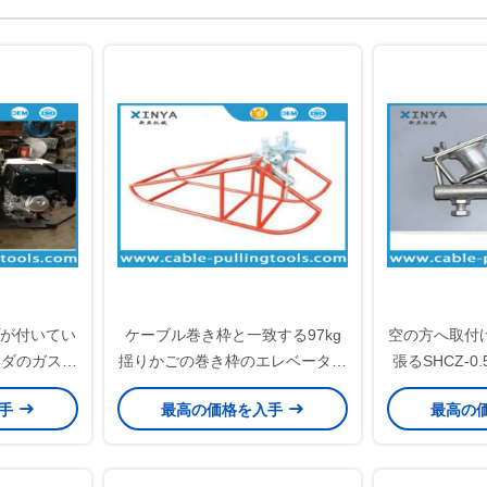
プが付いてい
ケーブル巻き枠と一致する97kg
空の方へ取付
ンダのガスエ
揺りかごの巻き枠のエレベーター
張るSHCZ-
られたウィン
の試験ワイヤ リールの立場
ックをひ
入手
最高の価格を入手
最高の
ル