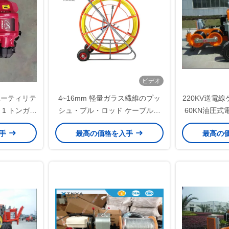
ビデオ
ユーティリテ
4~16mm 軽量ガラス繊維のプッ
220KV送電
1 トンガス
シュ・プル・ロッド ケーブル設
60KN油圧
チマシン
置用の柔軟性のある繊維蛇管ロッ
入手
最高の価格を入手
最高の
ド