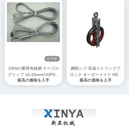
ビデオ
10kNの重荷有線網 ケーブル
鋼筋シブ 高速ストリングブ
グリップ 10-25mmのOPGW
ロック オーダーメイド OEM
最高の価格を入手
最高の価格を入手
ケーブルに 2mの長さ
タイム ワイヤーロープ ケー
ブル ポリストリング ストリ
ング 直接メーカー