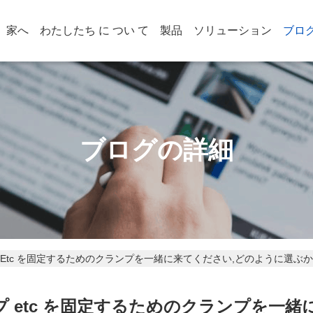
家へ
わたしたち に つい て
製品
ソリューション
ブロ
ブログの詳細
 Etc を固定するためのクランプを一緒に来てください,どのように選ぶか
プ etc を固定するためのクランプを一