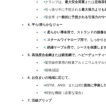
クランプは、
最大安全荷重
または
定格容
引っ張り中に予想される
最大張力よりも
安全率
（一般的に予想される引張力の*2
平ら/滑らかなジョー
: 柔らかい導体用で、ストランドの損傷
: スチールワイヤロープ用で、しっかり
: 絶縁ケーブル用で、シースを保護しま
高強度合金鋼または鍛造鋼で、ヘビーデューティ
架空線作業用の軽量アルミニウムモデル
規格/認証
お住まいの地域に応じて、
ASTM、ANSI、またはIEC
規格に準拠し
特別な機能（必要な場合）
活線グリップ