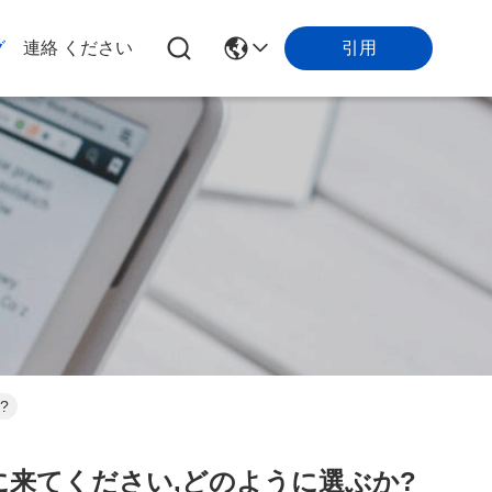
引用
グ
連絡 ください
?
緒に来てください,どのように選ぶか?