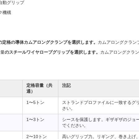
自動グリップ
ク機構
の定格の導体カムアロングクランプを選択します。
カムアロングクラン
容量
のスチールワイヤロープグリップを選択します。
カムアロングクラ
定格容量（共
注記
通）
1〜5トン
ストランドプロファイルに一致するグ
さい。
1〜3トン
シースを保護します。ギザギザのジョ
でください。
2〜10トン
高いグリップ力。リギング、巻き上げ