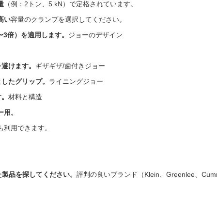
量
（例：2トン、5 kN）で定格されています。
高い
容量のクランプを選択してください。
〜3倍）を適用します。
ジョーのデザイン
を避けます。
ギザギザ/歯付きジョー
としたグリップ。
ライニングジョー
す。
材料と構造
ー用。
も利用できます。
た製品を探してください。
評判の良いブランド（Klein、Greenlee