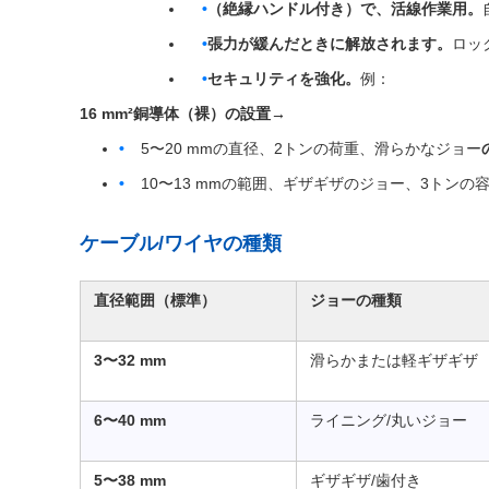
（絶縁ハンドル付き）で、活線作業用。
張力が緩んだときに解放されます。
ロッ
セキュリティを強化。
例：
16 mm²銅導体（裸）の設置→
5〜20 mmの直径、2トンの荷重、滑らかなジョー
10〜13 mmの範囲、ギザギザのジョー、3トンの
ケーブル/ワイヤの種類
直径範囲（標準）
ジョーの種類
3〜32 mm
滑らかまたは軽ギザギザ
6〜40 mm
ライニング/丸いジョー
5〜38 mm
ギザギザ/歯付き