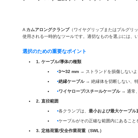
A
カムアロングクランプ
（ワイヤグリップまたはプルグリ
使用される一時的なツールです。適切なものを選ぶには、
選択のための重要なポイント
ケーブル/導体の種類
3〜32 mm
→ ストランドを損傷しない
絶縁ケーブル
→ 絶縁体を切断しない、
ワイヤロープ/スチールケーブル
→ 通常
直径範囲
各クランプは、
最小および最大ケーブル
ケーブルがその正確な範囲内にあること
定格荷重/安全作業荷重（SWL）