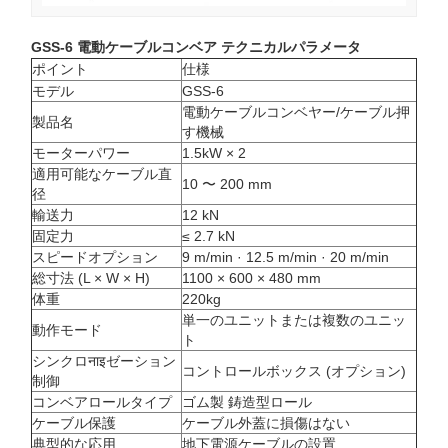
GSS-6 電動ケーブルコンベア テクニカルパラメータ
ポイント
仕様
モデル
GSS-6
電動ケーブルコンベヤー/ケーブル押
製品名
す機械
モーターパワー
1.5kW × 2
適用可能なケーブル直
10 〜 200 mm
径
輸送力
12 kN
固定力
≤ 2.7 kN
スピードオプション
9 m/min · 12.5 m/min · 20 m/min
総寸法 (L × W × H)
1100 × 600 × 480 mm
体重
220kg
単一のユニットまたは複数のユニッ
動作モード
ト
シンクロनाइゼーション
コントロールボックス (オプション)
制御
コンベアロールタイプ
ゴム製 鋳造型ロール
ケーブル保護
ケーブル外蓋に損傷はない
典型的な応用
地下電源ケーブルの設置