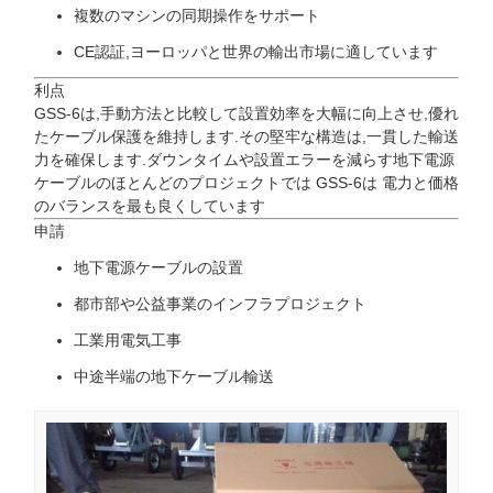
複数のマシンの同期操作をサポート
CE認証,ヨーロッパと世界の輸出市場に適しています
利点
GSS-6は,手動方法と比較して設置効率を大幅に向上させ,優れ
たケーブル保護を維持します.その堅牢な構造は,一貫した輸送
力を確保します.ダウンタイムや設置エラーを減らす地下電源
ケーブルのほとんどのプロジェクトでは GSS-6は 電力と価格
のバランスを最も良くしています
申請
地下電源ケーブルの設置
都市部や公益事業のインフラプロジェクト
工業用電気工事
中途半端の地下ケーブル輸送