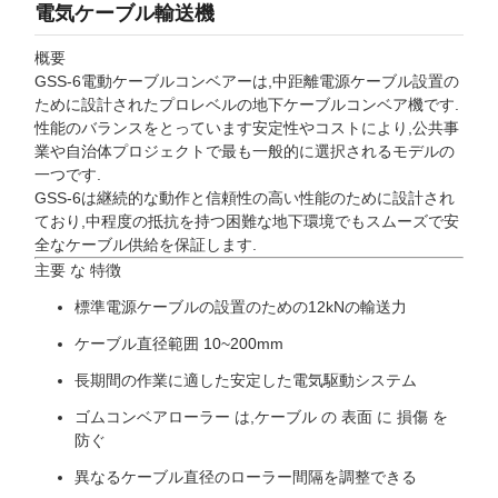
電気ケーブル輸送機
概要
GSS-6電動ケーブルコンベアーは,中距離電源ケーブル設置の
ために設計されたプロレベルの地下ケーブルコンベア機です.
性能のバランスをとっています安定性やコストにより,公共事
業や自治体プロジェクトで最も一般的に選択されるモデルの
一つです.
GSS-6は継続的な動作と信頼性の高い性能のために設計され
ており,中程度の抵抗を持つ困難な地下環境でもスムーズで安
全なケーブル供給を保証します.
主要 な 特徴
標準電源ケーブルの設置のための12kNの輸送力
ケーブル直径範囲 10~200mm
長期間の作業に適した安定した電気駆動システム
ゴムコンベアローラー は,ケーブル の 表面 に 損傷 を
防ぐ
異なるケーブル直径のローラー間隔を調整できる