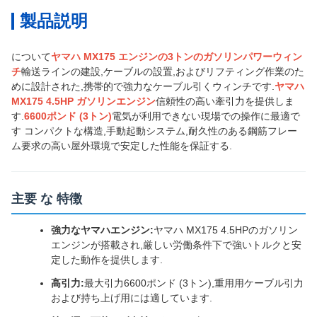
製品説明
について
ヤマハ MX175 エンジンの3トンのガソリンパワーウィン
チ
輸送ラインの建設,ケーブルの設置,およびリフティング作業のた
めに設計された,携帯的で強力なケーブル引くウィンチです.
ヤマハ
MX175 4.5HP ガソリンエンジン
信頼性の高い牽引力を提供しま
す.
6600ポンド (3トン)
電気が利用できない現場での操作に最適で
す コンパクトな構造,手動起動システム,耐久性のある鋼筋フレー
ム要求の高い屋外環境で安定した性能を保証する.
主要 な 特徴
強力なヤマハエンジン:
ヤマハ MX175 4.5HPのガソリン
エンジンが搭載され,厳しい労働条件下で強いトルクと安
定した動作を提供します.
高引力:
最大引力6600ポンド (3トン),重用用ケーブル引力
および持ち上げ用には適しています.