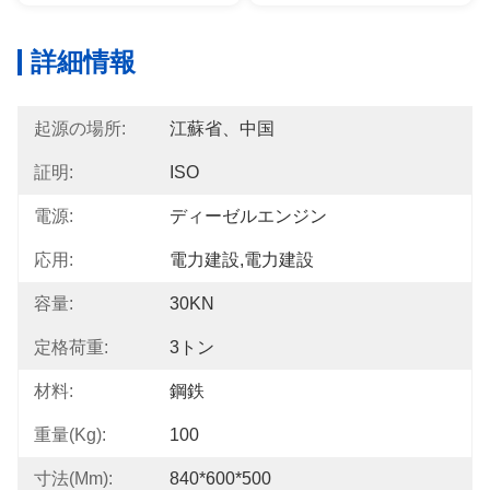
詳細情報
起源の場所:
江蘇省、中国
証明:
ISO
電源:
ディーゼルエンジン
応用:
電力建設,電力建設
容量:
30KN
定格荷重:
3トン
材料:
鋼鉄
重量(kg):
100
寸法(mm):
840*600*500