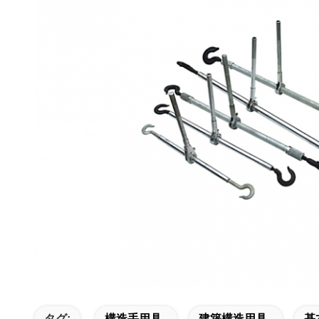
タグ:
構造手用具
建築構造用具
基