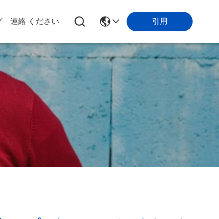
引用
グ
連絡 ください