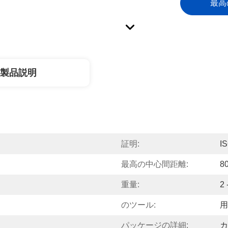
最高
製品説明
証明:
I
最高の中心間距離:
8
重量:
2 
のツール:
用
パッケージの詳細:
カ