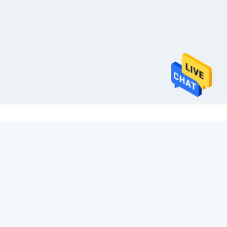
迅速な連絡
テレ
86-512-52844889
メール
xinyaelectrictools@gmail.com