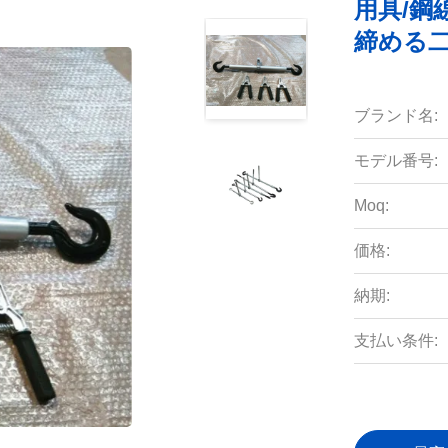
用具/
締める二
ブランド名:
モデル番号:
Moq:
価格:
納期:
支払い条件: