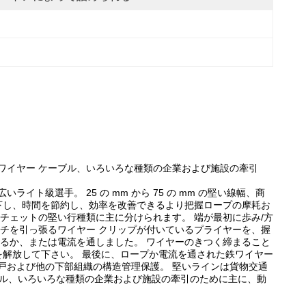
ワイヤー ケーブル、いろいろな種類の企業および施設の牽引
級選手。 25 の mm から 75 の mm の堅い線幅、商
荷を下し、時間を節約し、効率を改善できるより把握ロープの摩耗お
ラチェットの堅い行種類に主に分けられます。 端が最初に歩み/方
チを引っ張るワイヤー クリップが付いているプライヤーを、握
るか、または電流を通しました。 ワイヤーのきつく締まること
を解放して下さい。 最後に、ロープか電流を通された鉄ワイヤー
井戸および他の下部組織の構造管理保護。 堅いラインは貨物交通
ブル、いろいろな種類の企業および施設の牽引のために主に、動