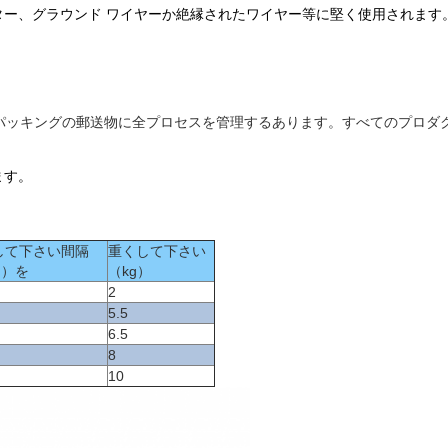
ンダクター、グラウンド ワイヤーか絶縁されたワイヤー等に堅く使用されます
ッキングの郵送物に全プロセスを管理するあります。すべてのプロダクト
ます。
して下さい間隔
重くして下さい
m）を
（kg）
2
5.5
6.5
8
10