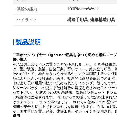
供給の能力:
100Pieces/week
ハイライト:
構造手用具
, 
建築構造用具
製品説明
二重ホック ワイヤー Tightener/用具をきつく締める鋼鉄ロー
短い導入
それは頭上式ラインの置くことで使用しました。 引き手は電力
は、重い装置、農業、建築工業、堅いライン、組み立て項目、
それがガイド、地面をきつく締めるか、または調節するのに使用する
品により大きい接触表面があり、効果的に商品を保護できます。 
よびより長い耐用年数より染められたサイジング、従ってです。 
法ターンバックルの使用または解放の電流を通されたワイヤー 
って下さい。 反逆のつめの効果以来、次第にラチェット ドラ
は絶縁体に固定されます。 それからつめ従って電流を通された
はラチェット ドラムで傷つきます。 終わりの塗布 1 つの堅
機関の安全を持ち上げるプロセスを改善できます。 2 張力は
かします重い装置、農業、建築工業、堅いラインを使用され、
適用