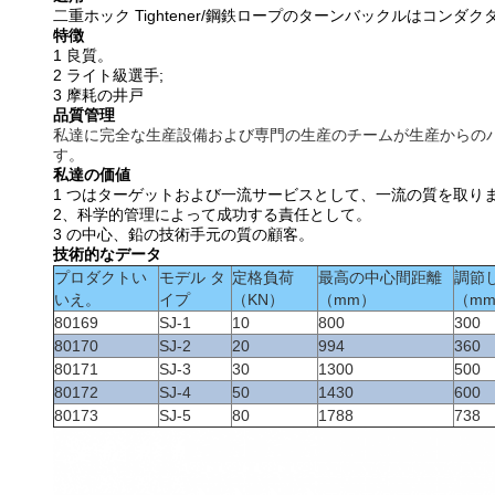
二重ホック Tightener/鋼鉄ロープのターンバックルはコ
特徴
1 良質。
2 ライト級選手;
3 摩耗の井戸
品質管理
私達に完全な生産設備および専門の生産のチームが生産からのパ
す。
私達の価値
1 つはターゲットおよび一流サービスとして、一流の質を取り
2、科学的管理によって成功する責任として。
3 の中心、鉛の技術手元の質の顧客。
技術的なデータ
プロダクトい
モデル タ
定格負荷
最高の中心間距離
調節
いえ。
イプ
（KN）
（mm）
（m
80169
SJ-1
10
800
300
80170
SJ-2
20
994
360
80171
SJ-3
30
1300
500
80172
SJ-4
50
1430
600
80173
SJ-5
80
1788
738