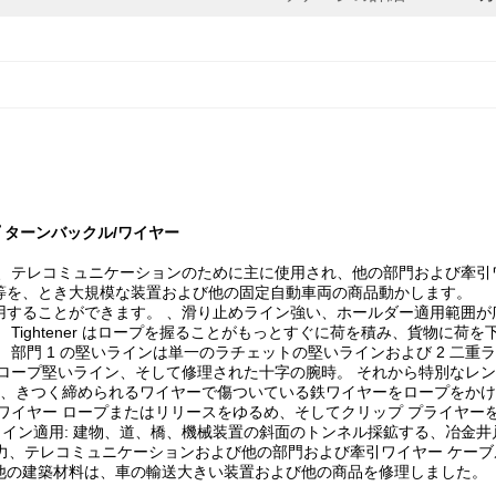
プ ターンバックル/ワイヤー
、テレコミュニケーションのために主に使用され、他の部門および牽引
等を、とき大規模な装置および他の固定自動車両の商品動かします。
ことができます。 、滑り止めライン強い、ホールダー適用範囲が広いライト
Tightener はロープを握ることがもっとすぐに荷を積み、貨物に
部門 1 の堅いラインは単一のラチェットの堅いラインおよび 2 二重
ロープ堅いライン、そして修理された十字の腕時。 それから特別なレン
ム、きつく締められるワイヤーで傷ついている鉄ワイヤーをロープをかけ
ワイヤー ロープまたはリリースをゆるめ、そしてクリップ プライヤー
いライン適用: 建物、道、橋、機械装置の斜面のトンネル採鉱する、冶金
電力、テレコミュニケーションおよび他の部門および牽引ワイヤー ケー
他の建築材料は、車の輸送大きい装置および他の商品を修理しました。