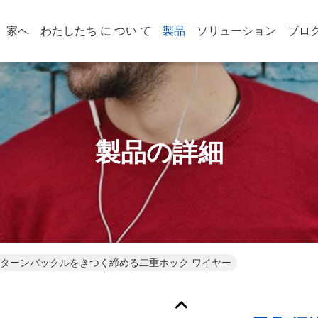
家へ
わたしたち に つい て
製品
ソリューション
ブロ
製品の詳細
のターンバックルをきつく締める二重ホック ワイヤー