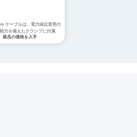
2 mm ケーブルは、電力線設置用の
引張能力を備えたクランプに付属
最高の価格を入手
クリンク
製品
ち に つい
ケーブルのウィンチの引き手
用具をひもでつなぐ送電線
地下ケーブル用具
ーション