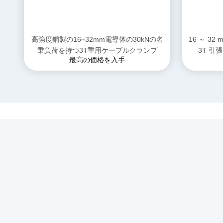
高強度鋼製の16~32mm電導体の30kNの名
16 ～ 3
乗負荷を持つ3T重用ケーブルクランプ
3T 
最高の価格を入手
クイッ
わたした
て
製品
ソーシャルメディア
ソリュ