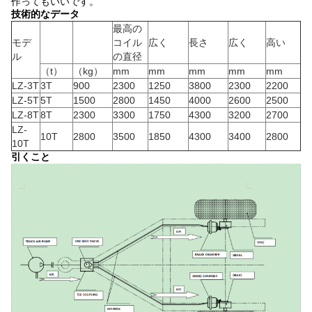
作ってもいいです。
技術的なデータ
最高の
モデ
コイル
広く
長さ
広く
高い
ル
の直径
（t）
（kg）
mm
mm
mm
mm
mm
LZ-3T
3T
900
2300
1250
3800
2300
2200
LZ-5T
5T
1500
2800
1450
4000
2600
2500
LZ-8T
8T
2300
3300
1750
4300
3200
2700
LZ-
10T
2800
3500
1850
4300
3400
2800
10T
引くこと