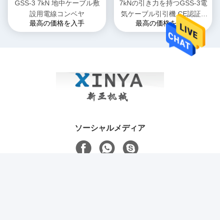
GSS-3 7kN 地中ケーブル敷
7kNの引き力を持つGSS-3電
設用電線コンベヤ
気ケーブル引引機,CE認証&
最高の価格を入手
最高の価格を入手
地下電源ケーブル設置のため
のコンパクトデザイン
ソーシャルメディア
迅速な連絡
テレ
86-512-52844889