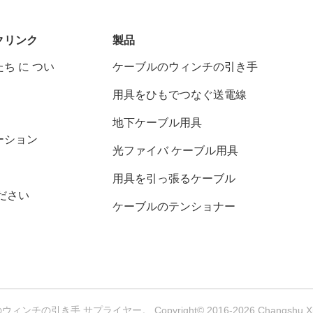
クリンク
製品
ち に つい
ケーブルのウィンチの引き手
用具をひもでつなぐ送電線
地下ケーブル用具
ーション
光ファイバ ケーブル用具
用具を引っ張るケーブル
ださい
ケーブルのテンショナー
の引き手 サプライヤー。 Copyright© 2016-2026 Changshu Xinya M