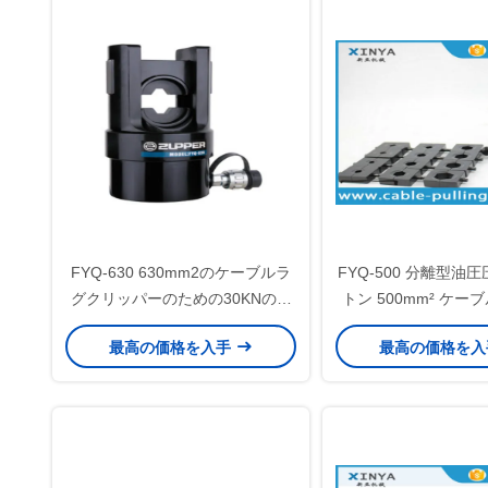
FYQ-630 630mm2のケーブルラ
FYQ-500 分離型油圧
グクリッパーのための30KNのク
トン 500mm² ケー
リッパー力を持つ水力式クリッパ
用
最高の価格を入手
最高の価格を
ーツール 水力操作