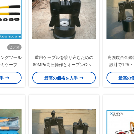
ビデオ
ミングツール
重用ケーブルを絞り込むための
高強度合金鋼
アルミケーブル
80MPa高圧操作とオープンCヘッ
設計で125
角型ダイ
ド設計の200トンの液圧圧縮頭
入手
最高の価格を入手
最高の