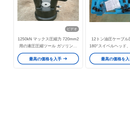
ビデオ
1250kN マックス圧縮力 720mm2
12トン油圧ケーブル
用の液圧圧縮ツール ガソリンポ
180°スイベルヘッド
ンプ100Mpaトランスミッション
操作用クイックチェ
最高の価格を入手
最高の価格を
ラインストリングツール
き