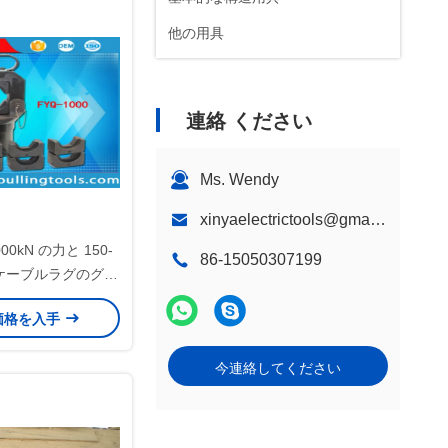
他の用具
連絡 ください
Ms. Wendy
xinyaelectrictools@gmail.com
000kN の力と 150-
86-15050307199
 のケーブルラグのグリ
囲を持つスプリッ
価格を入手
リック・クリップリ
・ツール
今連絡してください