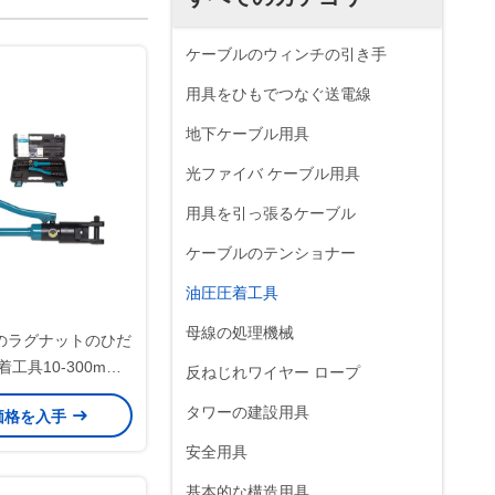
ケーブルのウィンチの引き手
用具をひもでつなぐ送電線
地下ケーブル用具
光ファイバ ケーブル用具
用具を引っ張るケーブル
ケーブルのテンショナー
油圧圧着工具
母線の処理機械
のラグナットのひだ
工具10-300mm2
反ねじれワイヤー ロープ
ケーブル ワイヤー
タワーの建設用具
価格を入手
具セット
安全用具
基本的な構造用具