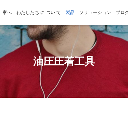
家へ
わたしたち に つい て
製品
ソリューション
ブロ
油圧圧着工具