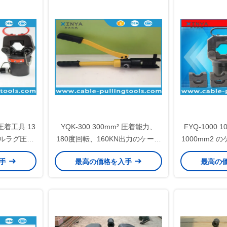
圧着工具 13
YQK-300 300mm² 圧着能力、
FYQ-1000 1
ブルラグ圧着
180度回転、160KN出力のケーブ
1000mm2
ルラグ用油圧圧着工具
ップリング範
入手
最高の価格を入手
最高の
ト・ハイドロ
ング