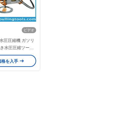
ビデオ
水圧圧縮機 ガソリ
き水圧圧縮ツール
トン 200 トン
価格を入手