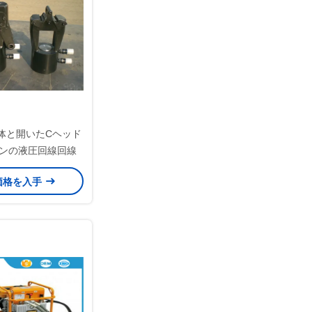
体と開いたCヘッド
トンの液圧回線回線
価格を入手