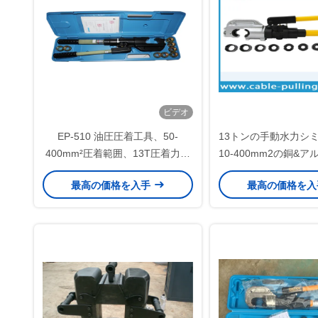
ビデオ
EP-510 油圧圧着工具、50-
13トンの手動水力シ
400mm²圧着範囲、13T圧着力、
10-400mm2の銅&
ケーブルラグ用180°回転ヘッド
ラグのための六
最高の価格を入手
最高の価格を