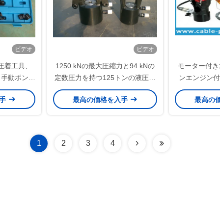
ビデオ
ビデオ
圧着工具、
1250 kNの最大圧縮力と94 kNの
モーター付き
、手動ポンプ
定数圧力を持つ125トンの液圧圧
ンエンジン付
ンジダイス付
縮システム
100 
入手
最高の価格を入手
最高の
1
2
3
4