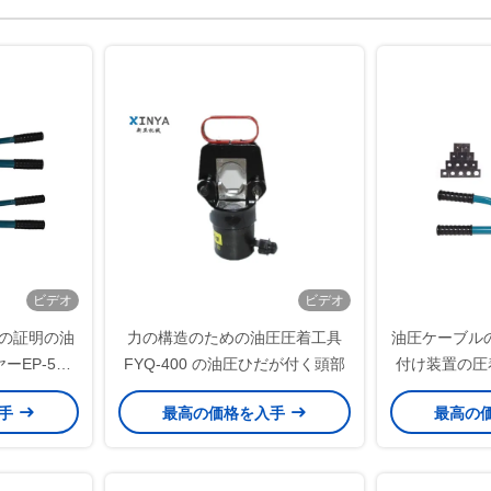
ビデオ
ビデオ
ムの証明の油
力の構造のための油圧圧着工具
油圧ケーブル
EP-510
FYQ-400 の油圧ひだが付く頭部
付け装置の圧着
ダクター
電気電池末端
入手
最高の価格を入手
最高の
工